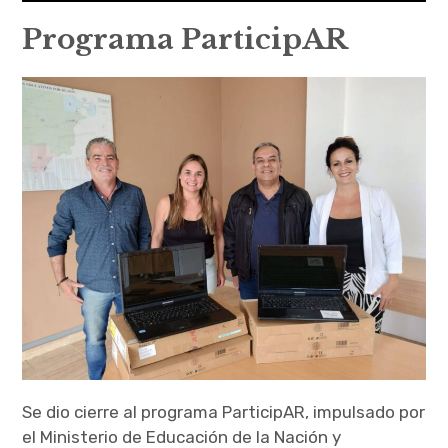
Inicio
Programa ParticipAR
¿Quiénes somos?
conciencia.colectiva.madryn@gmail.com
17/12/2023
Proyectos
¿Qué hacemos?
¿Con quiénes trabajamos?
¿Puedo sumarme?
Donaciones
Contacto
Se dio cierre al programa ParticipAR, impulsado por
el Ministerio de Educación de la Nación y