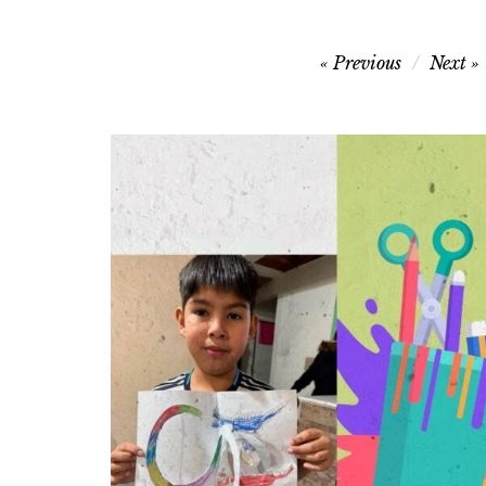
Navegación
Previous
Next
de
entradas