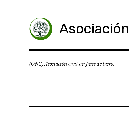
Skip
to
content
Asociación
(ONG) Asociación civil sin fines de lucro.