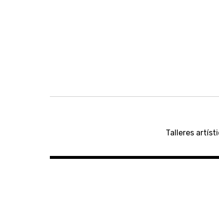
Navegación
de
Talleres artís
entradas